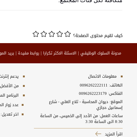
متكافئة لكل فئات المجتمع
.
كيف تقيم محتوى الصفحة؟
مدونة السلوك الوظيفي
الاسئلة الاكثر تكرارا
روابط مفيدة
بريد الم
معلومات الاتصال
يدعم إنترنت إكسبلورر 10+, ج
الهاتف:
0096262222111
من الأفضل مش
الفاكس:
0096262223179
البرنامج المطلوب
الموقع: ديوان المحاسبة - تلاع العلي - شارع
عدد زوار ال
إسماعيل حجازي
اخر تعديل:
ساعات العمل: من الأحد إلى الخميس، من الساعة
8:30 الى الساعة 3:30
اقرأ المزيد