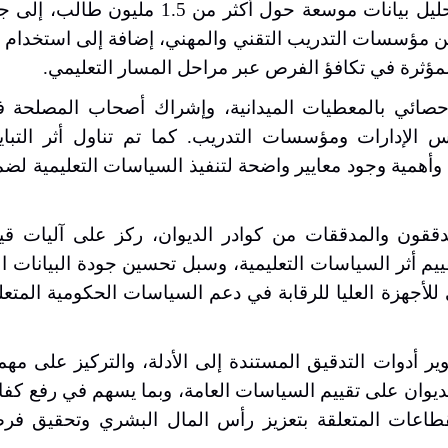
تحليلاً متعمقاً لواقع التعليم المهني. وشمل العرض تحليل بيانات موسعة حول أك
دانية مع 310 طالباً و 75 معلماً و20 جهة من مؤسسات التدريب التقني والمهني، إضافة إلى اس
المؤثرة في تكافؤ الفرص عبر مراحل المسار التعليمي
.
إحصائي بالمعطيات الميدانية، وإشراك أصحاب المصلحة 
س الإدارات ومؤسسات التدريب. كما تم تناول أثر التباي
وأهمية وجود معايير واضحة لتنفيذ السياسات التعليمية لض
مدققون والمدققات من كوادر الديوان، ركز على آليات ق
يم أثر السياسات التعليمية، وسبل تحسين جودة البيانات 
 للأجهزة العليا للرقابة في دعم السياسات الحكومية المتعل
وير أدوات التدقيق المستندة إلى الأدلة، والتركيز على مه
لديوان على تقييم السياسات العامة، وبما يسهم في رفع كفاء
قطاعات المتعلقة بتعزيز رأس المال البشري وتحقيق فرص