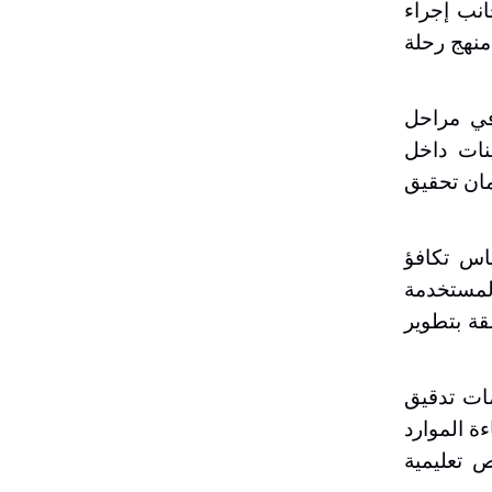
ثر من 1.5 مليون طالب، إلى جانب إجراء
تخدام منهج رحلة
في مراحل
نات داخل
مان تحقيق
ياس تكافؤ
المستخدمة
قة بتطوير
مات تدقيق
ة الموارد
 تعليمية