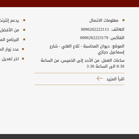
معلومات الاتصال
يدعم إنترنت إكسبلورر 10+, ج
الهاتف:
0096262222111
من الأفضل مش
الفاكس:
0096262223179
البرنامج المطلوب
الموقع: ديوان المحاسبة - تلاع العلي - شارع
عدد زوار ال
إسماعيل حجازي
اخر تعديل:
ساعات العمل: من الأحد إلى الخميس، من الساعة
8:30 الى الساعة 3:30
اقرأ المزيد