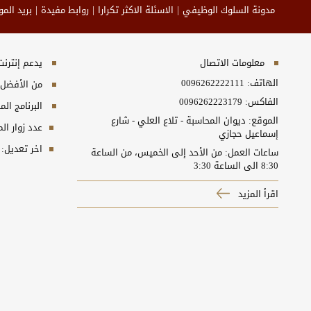
مدونة السلوك الوظيفي
الاسئلة الاكثر تكرارا
روابط مفيدة
بريد الم
معلومات الاتصال
يدعم إنترنت إكسبلورر 10+, ج
الهاتف:
0096262222111
من الأفضل مش
الفاكس:
0096262223179
البرنامج المطلوب
الموقع: ديوان المحاسبة - تلاع العلي - شارع
عدد زوار ال
إسماعيل حجازي
اخر تعديل:
ساعات العمل: من الأحد إلى الخميس، من الساعة
8:30 الى الساعة 3:30
اقرأ المزيد