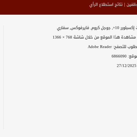
وظفين
نتائج استطلاع الرأي
وجل كروم, فايرفوكس, سفاري
اهدة هذا الموقع من خلال شاشة 768 × 1366
 للتصفح: Adobe Reader
موقع:
6866090
27/12/2025