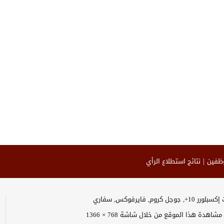
وظفين
نتائج استطلاع الرأي
وجل كروم, فايرفوكس, سفاري
اهدة هذا الموقع من خلال شاشة 768 × 1366