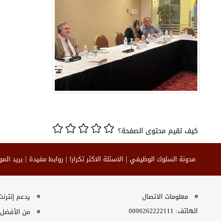
كيف تقيم محتوى الصفحة؟
مدونة السلوك الوظيفي
الاسئلة الاكثر تكرارا
روابط مفيدة
بريد الم
معلومات الاتصال
يدعم إنترنت إكسبلورر 10+, ج
الهاتف:
0096262222111
من الأفضل مش